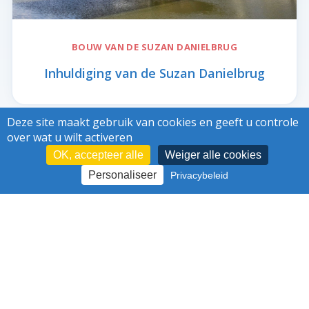
BOUW VAN DE
SUZAN DANIELBRUG
Inhuldiging van de Suzan Danielbrug
Deze site maakt gebruik van cookies en geeft u controle
over wat u wilt activeren
17/04/21
OK, accepteer alle
Weiger alle cookies
Personaliseer
Privacybeleid