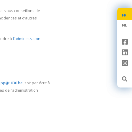
us vous conseillons de
FR
FR
ncidences et d’autres
NL
NL
rendre à
l’administration
pp@1030.be
, soit par écrit à
ès de l’administration