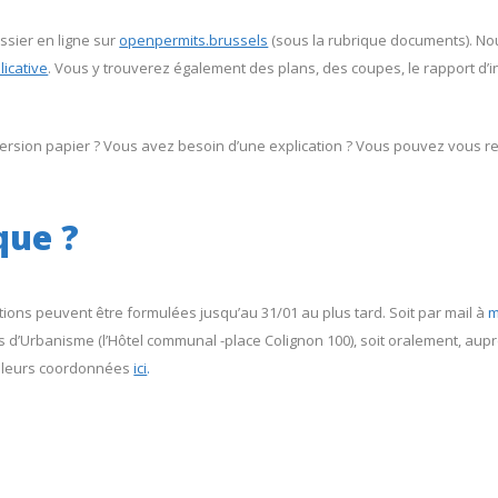
ssier en ligne sur
openpermits.brussels
(sous la rubrique documents). No
licative
. Vous y trouverez également des plans, des coupes, le rapport d’i
version papier ? Vous avez besoin d’une explication ? Vous pouvez vous 
que ?
ions peuvent être formulées jusqu’au 31/01 au plus tard. Soit par mail à
m
is d’Urbanisme (l’Hôtel communal -place Colignon 100), soit oralement, aupr
 leurs coordonnées
ici
.