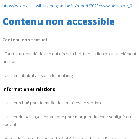
https://scan.accessibility.belgium.be/fr/report/2023/www.beliris.be_0
Contenu non accessible
Contenu non textuel
- Fournir un intitulé de lien qui décrit la fonction du lien pour un élément
anchor
- Utiliser l'attribut alt sur l'élément img
Information et relations
- Utiliser h1-h6 pour identifier les en-têtes de section
- Utiliser du balisage sémantique pour marquer du texte souligné ou
spécial
- Échec du critère de succès 1.3.1 et 4.1.2 lié au fait que l'association