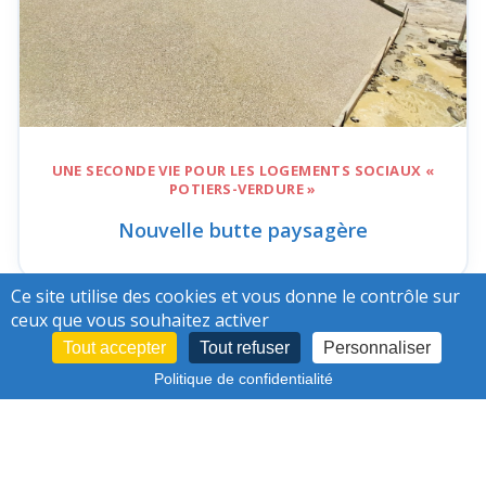
UNE SECONDE VIE POUR LES
LOGEMENTS SOCIAUX «
POTIERS-VERDURE »
Nouvelle butte paysagère
Ce site utilise des cookies et vous donne le contrôle sur
ceux que vous souhaitez activer
Tout accepter
Tout refuser
Personnaliser
13/07/26
Politique de confidentialité