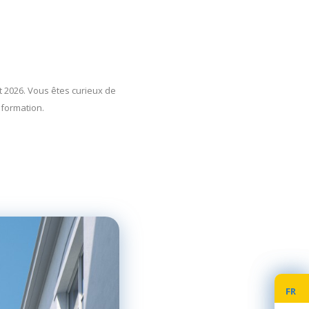
 2026. Vous êtes curieux de
nformation.
FR
FR