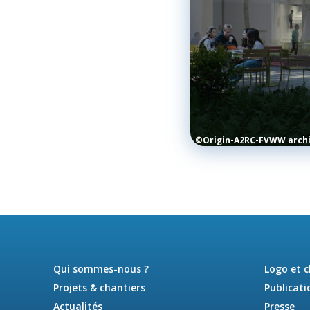
©Origin-A2RC-FVWW arch
Qui sommes-nous ?
Logo et 
Projets & chantiers
Publicati
Actualités
Presse