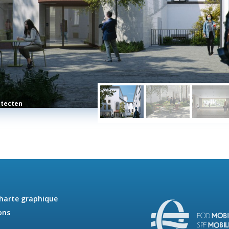
itecten
charte graphique
ons