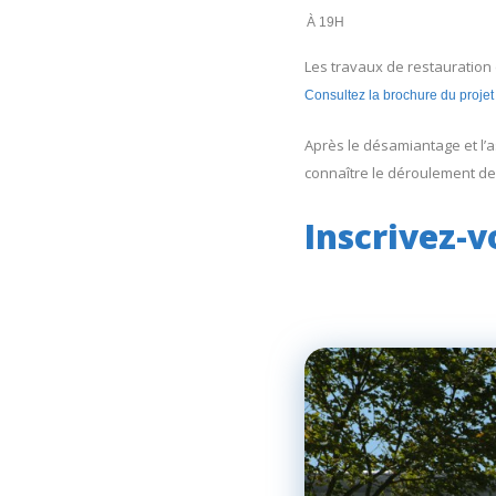
À 19H
Les travaux de restauration
Consultez la brochure du projet
Après le désamiantage et l’
connaître le déroulement de
Inscrivez-v