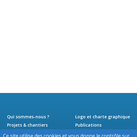
Qui sommes-nous ?
Logo et charte graphique
Projets & chantiers
Publications
Actualités
Presse
Ce site utilise des cookies et vous donne le contrôle sur