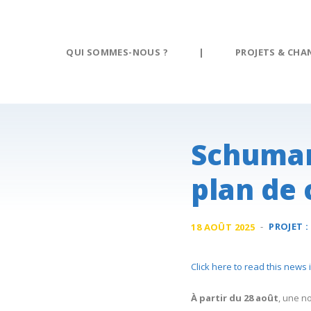
Panneau de gestion des cookies
QUI SOMMES-NOUS ?
|
PROJETS & CHA
Schuman
plan de 
-
PROJET :
18 AOÛT 2025
Click here to read this news 
À partir du 28 août
, une n