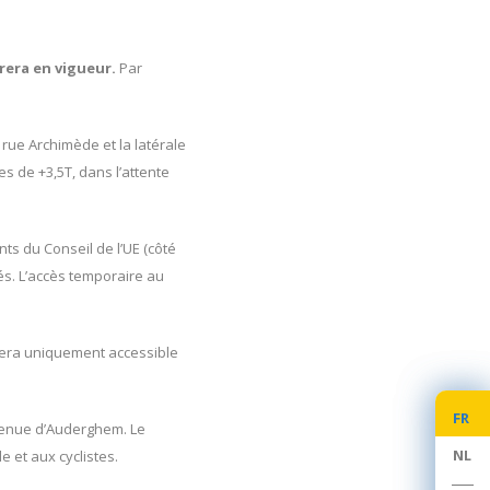
rera en vigueur.
Par
rue Archimède et la latérale
es de +3,5T, dans l’attente
ents du Conseil de l’UE (côté
és. L’accès temporaire au
 sera uniquement accessible
FR
FR
avenue d’Auderghem. Le
NL
NL
e et aux cyclistes.