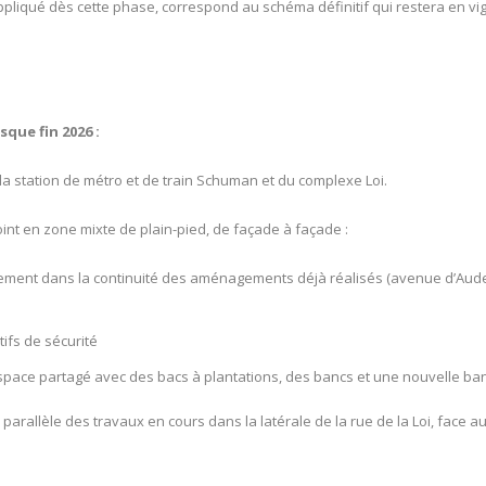
ppliqué dès cette phase, correspond au schéma définitif qui restera en v
sque fin 2026 :
 la station de métro et de train Schuman et du complexe Loi.
t en zone mixte de plain-pied, de façade à façade :
ement dans la continuité des aménagements déjà réalisés (avenue d’Auder
tifs de sécurité
ace partagé avec des bacs à plantations, des bancs et une nouvelle ba
parallèle des travaux en cours dans la latérale de la rue de la Loi, face 