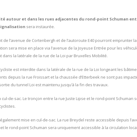
ité autour et dans les rues adjacentes du rond-point Schuman ent
signalisation
sera instaurée.
t de l’avenue de Cortenbergh et de l’autoroute E40 pourront emprunter la 
ation sera mise en place via l’avenue de la Joyeuse Entrée pour les véhicul
dans la latérale de la rue de la Loi par Bruxelles Mobilité.
ycliste est interdite dans la latérale de la rue de la Loi longeant les bâtim
ents depuis la rue Froissart et la chaussée d’Etterbeek ne sont pas impact
ortie du tunnel Loi est maintenu jusqu’à la fin des travaux.
n cul-de-sac. Le tronçon entre la rue Juste Lipse et le rond-point Schuman
cyclistes.
galement mise en cul-de-sac. La rue Breydel reste accessible depuis l’
 et le rond-point Schuman sera uniquement accessible à la circulation local