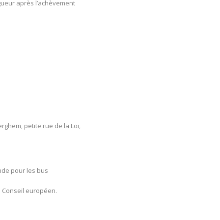
igueur après l’achèvement
ghem, petite rue de la Loi,
nde pour les bus
au Conseil européen.