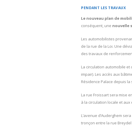
PENDANT LES TRAVAUX
Le nouveau plan de mobil
conséquent, une
nouvelle 
Les automobilistes provenan
de la rue de la Loi. Une dévi
des travaux de renforcement 
La circulation automobile et c
impair). Les accès aux bâtim
Résidence Palace depuis la s
La rue Froissart sera mise e
à la circulation locale et aux 
L’avenue d’Auderghem sera é
tronçon entre la rue Breydel