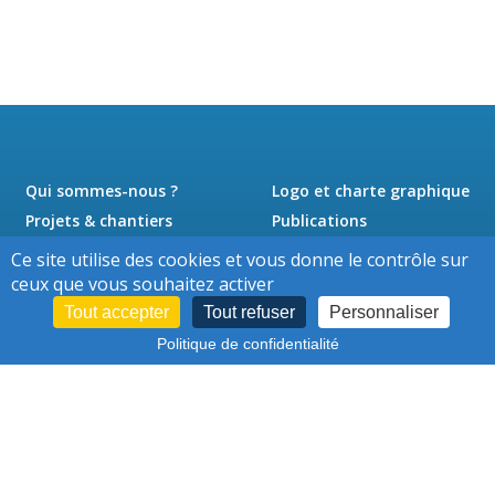
Qui sommes-nous ?
Logo et charte graphique
Projets & chantiers
Publications
Actualités
Presse
Ce site utilise des cookies et vous donne le contrôle sur
Jobs
Contact
ceux que vous souhaitez activer
Tout accepter
Tout refuser
Personnaliser
Politique de confidentialité