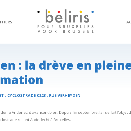
NTIERS
A
n : la drève en plein
rmation
ET :
CYCLOSTRADE C223 :
RUE VERHEYDEN
yden à Anderlecht avancent bien. Depuis fin septembre, la rue fait l’obje
clostrade reliant Anderlecht à Bruxelles.