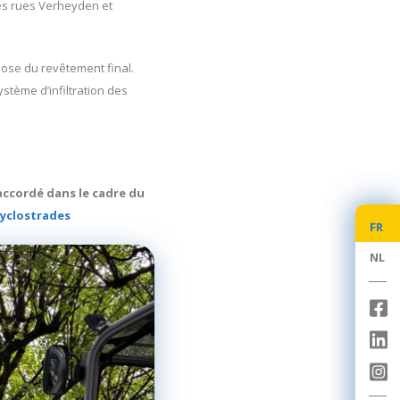
des rues Verheyden et
pose du revêtement final.
stème d’infiltration des
 accordé dans le cadre du
cyclostrades
FR
FR
NL
NL