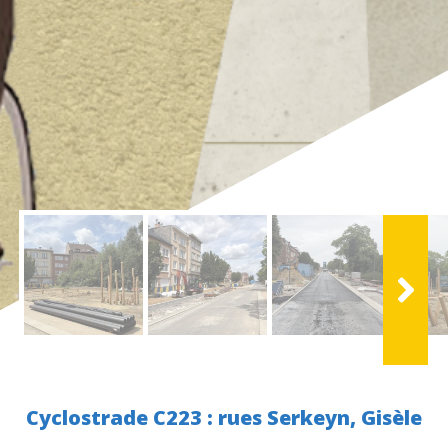
Cyclostrade C223 :
rues Serkeyn, Gisèle